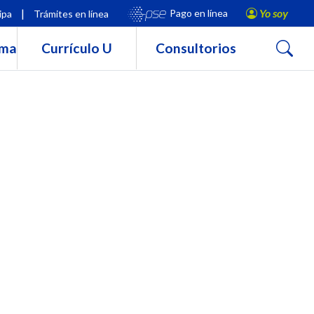
|
Yo soy
Pago en línea
ipa
Trámites en línea
Buscar
rma
Currículo U
Consultorios