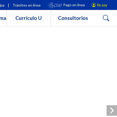
|
Yo soy
Pago en línea
ipa
Trámites en línea
Buscar
rma
Currículo U
Consultorios
l 2024