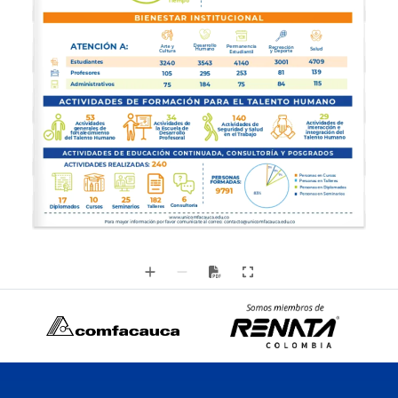
B I E N E S TA R   I N S T I T U C I O N A L
ATENCIÓN A:
DesarrolloHumanoArte yCultura
Permanencia
Recreacióny Deporte
Salud
Estudiantil
4709
Estudiantes
3001
4140
3543
3240
139
81
Profesores
253
295
105
115
84
Administrativos
75
184
75
A C T I VI D A D E S   D E   F O R M A C I Ó N   PA R A   E L   TA L E N T O   H U M A N O
2934
53
140
Actividades deinteracción e integr
Actividadesgenerales defortalecimientodel Talento Humano
Actividades dela Escuela deDesarrolloProfesoral
Actividades deSeguridad y Saluden el Trabajo
A C T I VI D A D E S   D E   E D U C A C I Ó N   C O N T I N U A D A ,   C O N S U LT O R Í A   Y   P O S G R A D O S
240ACTIVIDADES REALIZADAS:
5%
5%
7%
Personas en Cursos
PERSONASFORMADAS:
Personas en Talleres
Personas en Diplomados
9791
83%
Personas en Seminarios
6Consultoría
25
10
17
182Talleres
Seminarios
Cursos
Diplomados
www.unicomfacauca.edu.coPara mayor información por favor comunícate al correo: contacto@unicomfaca