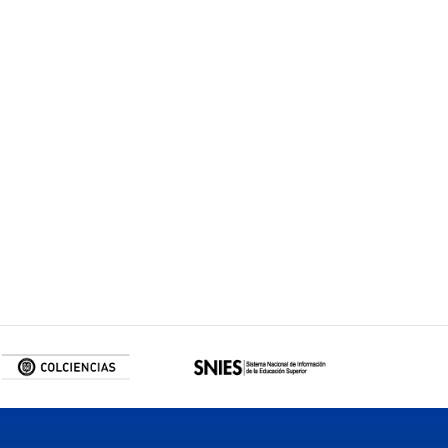
ación delTalento Humano
uca.edu.co