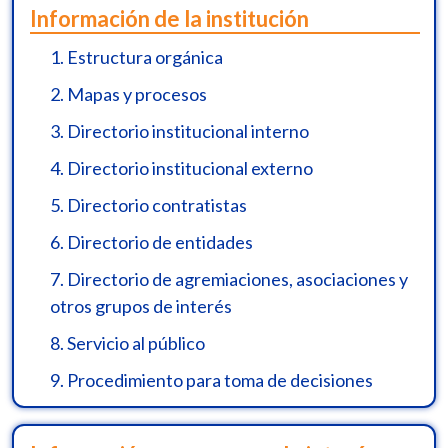
Información de la institución
1.
Estructura orgánica
2.
Mapas y procesos
3.
Directorio institucional interno
4.
Directorio institucional externo
5.
Directorio contratistas
6.
Directorio de entidades
7.
Directorio de agremiaciones, asociaciones y
otros grupos de interés
8.
Servicio al público
9.
Procedimiento para toma de decisiones
10.
Mecanismo de presentación directa de
PQRSF