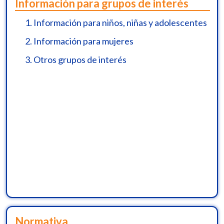
Información para grupos de interés
11.
Calendario de actividades
1.
Información para niños, niñas y adolescentes
12.
Información de interés general
2.
Información para mujeres
13.
Entes y autoridades de control y vigilancia
3.
Otros grupos de interés
14.
Misión y Visión
15.
Principios, objetivos y funciones
Normativa