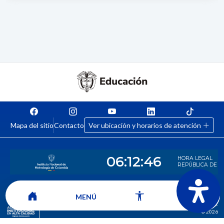
Mapa del sitio
Contacto
Ver ubicación y horarios de atención
CORPORACIÓN UNIVERSITARIA COMFACAUCA - UNICOMFACAUCA
MENÚ
Institución de Educación Superior sujeta a inspección y vigilancia por el
Ministerio de Educación Nacional.
© 2026