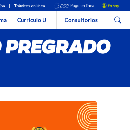
|
Yo soy
Pago en línea
ipa
Trámites en línea
Buscar
rma
Currículo U
Consultorios
O PREGRADO