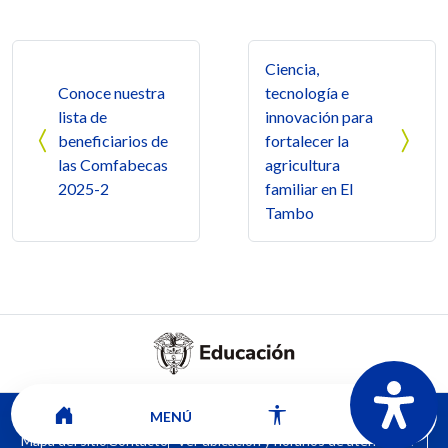
Navegación de entradas
Ciencia,
Conoce nuestra
tecnología e
lista de
innovación para
beneficiarios de
fortalecer la
las Comfabecas
agricultura
2025-2
familiar en El
Tambo
MENÚ
Mapa del sitio
Contacto
Ver ubicación y horarios de atención