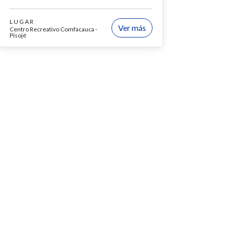
LUGAR
Ver más
Centro Recreativo Comfacauca -
Pisojé