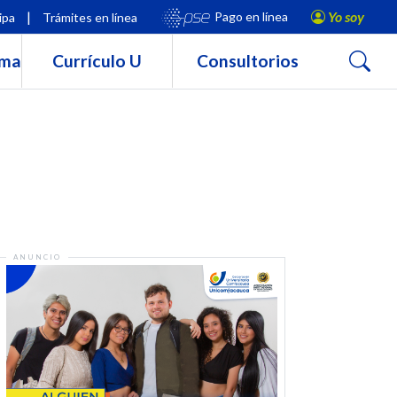
|
Yo soy
Pago en línea
ipa
Trámites en línea
Buscar
rma
Currículo U
Consultorios