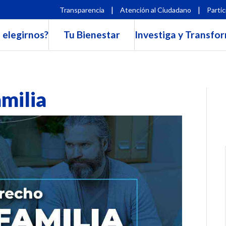
|
|
Transparencia
Atención al Ciudadano
Partic
 elegirnos?
Tu Bienestar
Investiga y Transfo
amilia