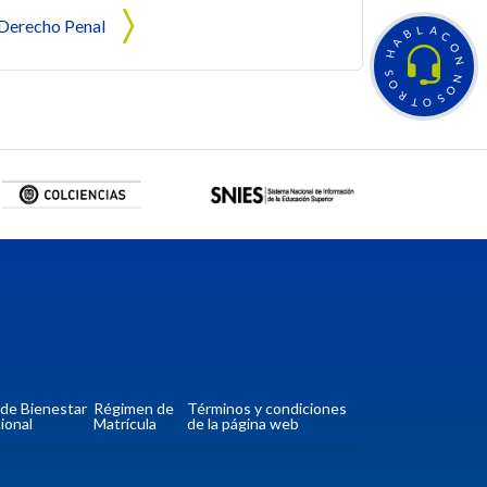
Derecho Penal
L
A
B
C
A
O
H
N
S
N
O
O
R
S
T
O
a de Bienestar
Régimen de
Términos y condiciones
ional
Matrícula
de la página web