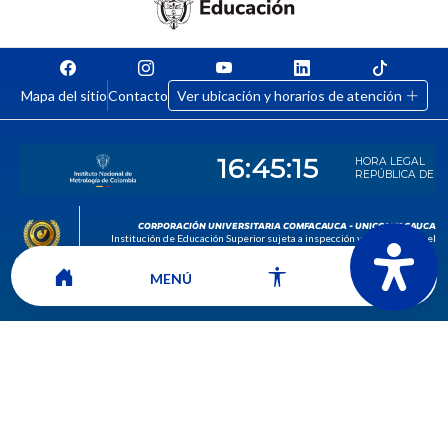
Mapa del sitio
Contacto
Ver ubicación y horarios de atención
CORPORACIÓN UNIVERSITARIA COMFACAUCA - UNICOMFACAUCA
Institución de Educación Superior sujeta a inspección y vigilancia por el
Ministerio de Educación Nacional.
© 2026
MENÚ