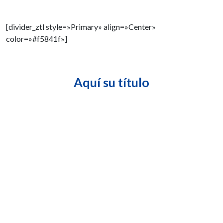
[divider_ztl style=»Primary» align=»Center»
color=»#f5841f»]
Aquí su título