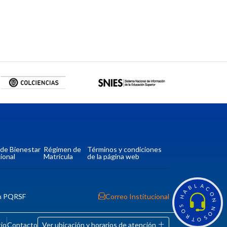
a de Bienestar
Régimen de
Términos y condiciones
ional
Matrícula
de la página web
L
A
B
C
A
O
n PQRSF
Correo Institucional
H
N
S
N
O
O
R
S
T
O
tio
Contacto
Ver ubicación y horarios de atención