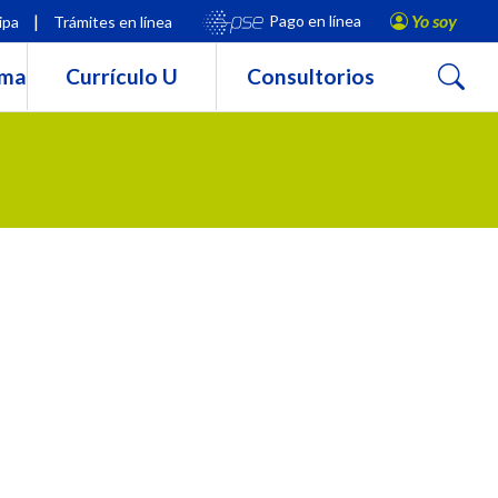
|
Yo soy
Pago en línea
ipa
Trámites en línea
Buscar
rma
Currículo U
Consultorios