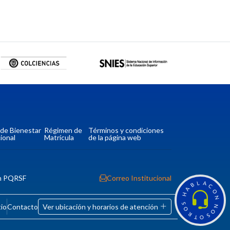
a de Bienestar
Régimen de
Términos y condiciones
ional
Matrícula
de la página web
n PQRSF
Correo Institucional
L
A
B
C
A
O
H
N
S
tio
Contacto
Ver ubicación y horarios de atención
N
O
O
R
S
T
O