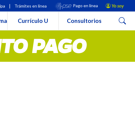
|
Yo soy
Pago en línea
ipa
Trámites en línea
Buscar
rma
Currículo U
Consultorios
NTO PAGO