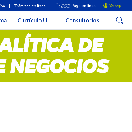
|
Yo soy
Pago en línea
ipa
Trámites en línea
Buscar
rma
Currículo U
Consultorios
ALÍTICA DE
E NEGOCIOS