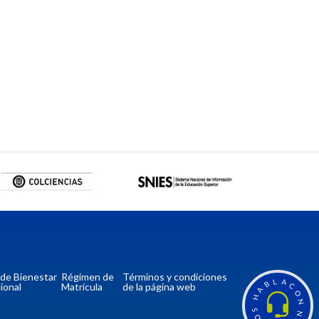
a de Bienestar
Régimen de
Términos y condiciones
L
A
B
ional
Matrícula
de la página web
C
A
O
H
N
S
N
O