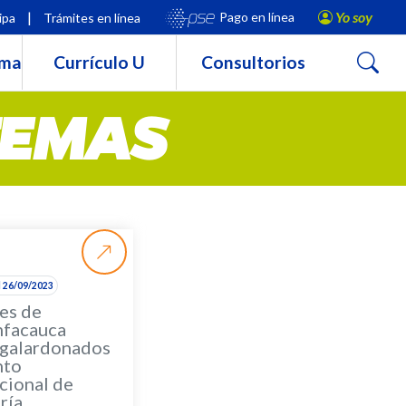
|
Yo soy
Pago en línea
ipa
Trámites en línea
Buscar
rma
Currículo U
Consultorios
TEMAS
l 26/09/2023
es de
facauca
 galardonados
nto
cional de
ría