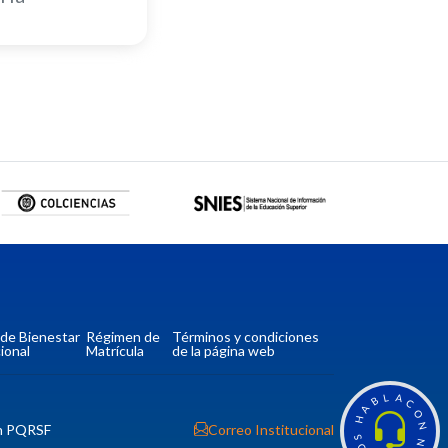
a de Bienestar
Régimen de
Términos y condiciones
ional
Matrícula
de la página web
L
A
B
C
A
O
H
n PQRSF
Correo Institucional
N
S
N