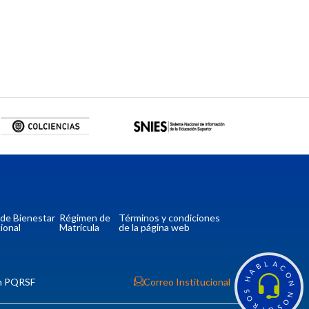
a de Bienestar
Régimen de
Términos y condiciones
ional
Matrícula
de la página web
L
A
B
C
A
O
H
n PQRSF
Correo Institucional
N
S
N
O
O
R
S