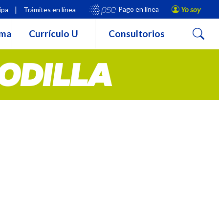
|
Yo soy
Pago en línea
ipa
Trámites en línea
Buscar
rma
Currículo U
Consultorios
RODILLA