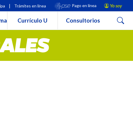
|
Yo soy
Pago en línea
ipa
Trámites en línea
Buscar
rma
Currículo U
Consultorios
RALES