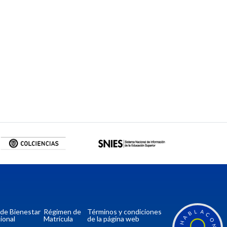
a de Bienestar
Régimen de
Términos y condiciones
L
A
B
C
A
ional
Matrícula
de la página web
O
H
N