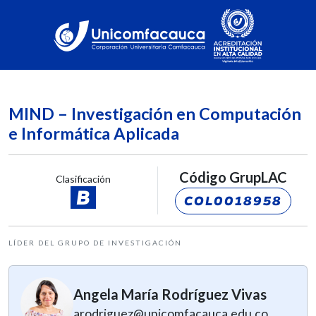
MIND – Investigación en Computación
e Informática Aplicada
Código GrupLAC
Clasificación
B
COL0018958
LÍDER DEL GRUPO DE INVESTIGACIÓN
Angela María Rodríguez Vivas
arodriguez@unicomfacauca.edu.co