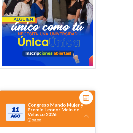
Congreso Mundo Mujer y
11
Premio Leonor Melo de
Velasco 2026
AGO
08:00