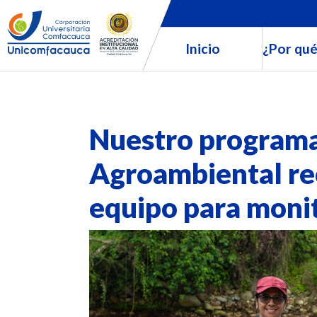
Inicio
¿Por qué
Nuestro programa
Agroambiental re
equipo para moni