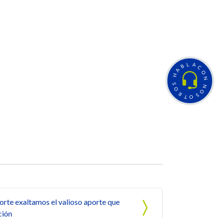
L
A
B
C
A
O
H
N
S
N
O
O
R
S
T
O
te exaltamos el valioso aporte que
ción