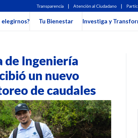
|
|
Transparencia
Atención al Ciudadano
Partic
 elegirnos?
Tu Bienestar
Investiga y Transfo
 de Ingeniería
cibió un nuevo
toreo de caudales