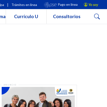
|
Yo soy
Pago en línea
ipa
Trámites en línea
Buscar
rma
Currículo U
Consultorios