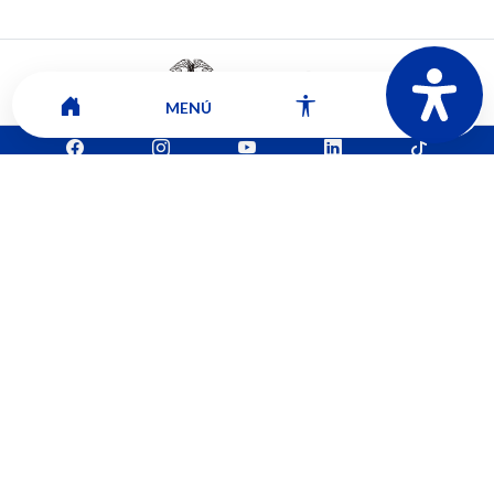
MENÚ
Mapa del sitio
Contacto
Ver ubicación y horarios de atención
CORPORACIÓN UNIVERSITARIA COMFACAUCA - UNICOMFACAUCA
Institución de Educación Superior sujeta a inspección y vigilancia por el
Ministerio de Educación Nacional.
© 2026