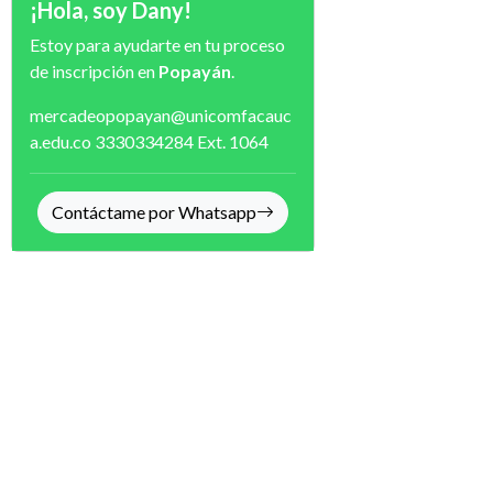
¡Hola, soy Dany!
Estoy para ayudarte en tu proceso
de inscripción en
Popayán
.
mercadeopopayan@unicomfacauc
a.edu.co
3330334284
Ext. 1064
Contáctame por Whatsapp