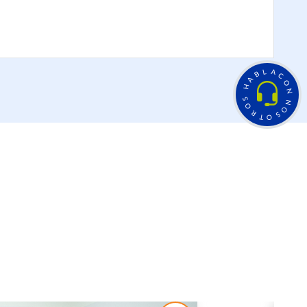
L
A
B
C
A
O
H
N
S
N
O
O
R
S
T
O