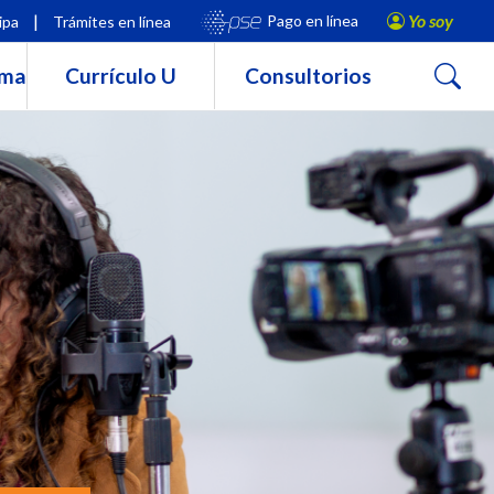
|
Yo soy
Pago en línea
ipa
Trámites en línea
Buscar
rma
Currículo U
Consultorios