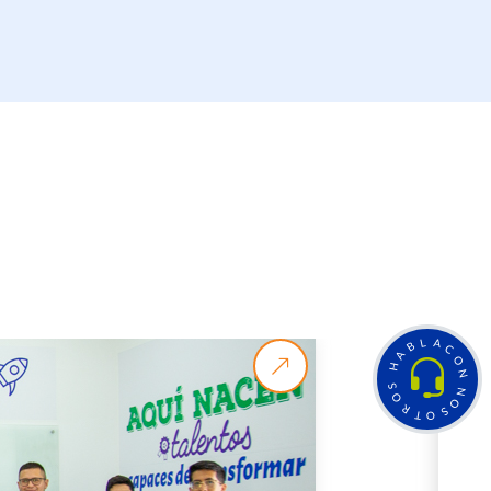
L
A
B
C
A
O
H
N
S
N
O
O
R
S
T
O