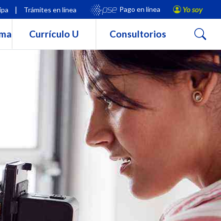
|
Yo soy
Pago en línea
ipa
Trámites en línea
Buscar
rma
Currículo U
Consultorios