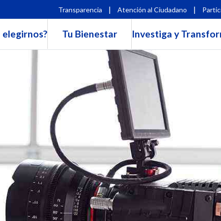
|
|
Transparencia
Atención al Ciudadano
Partic
 elegirnos?
Tu Bienestar
Investiga y Transfo