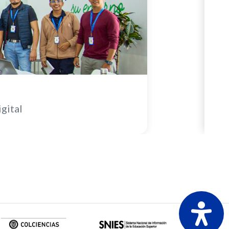
Pub
gital
Cá