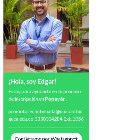
¡Hola, soy Edgar!
Estoy para ayudarte en tu proceso
de inscripción en
Popayán
.
promotorecontinuada@unicomfac
auca.edu.co
3330334284
Ext. 1056
Contáctame por Whatsapp