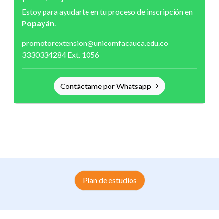
Estoy para ayudarte en tu proceso de inscripción en
Popayán
.
promotorextension@unicomfacauca.edu.co
3330334284
Ext. 1056
Contáctame por Whatsapp
Plan de estudios