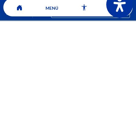
MENÚ
Mapa del sitio
Contacto
Ver ubicación y horarios de atención
CORPORACIÓN UNIVERSITARIA COMFACAUCA - UNICOMFACAUCA
Institución de Educación Superior sujeta a inspección y vigilancia por el
Ministerio de Educación Nacional.
© 2026