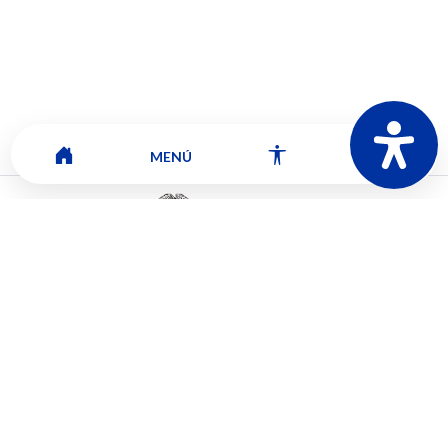
MENÚ
Mapa del sitio
Contacto
Ver ubicación y horarios de atención
CORPORACIÓN UNIVERSITARIA COMFACAUCA - UNICOMFACAUCA
Institución de Educación Superior sujeta a inspección y vigilancia por el