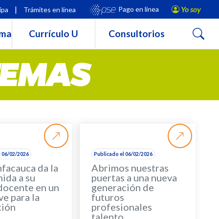
|
Yo soy
Pago en línea
ipa
Trámites en línea
Buscar
rma
Currículo U
Consultorios
TEMAS
l 06/02/2026
Publicado el 06/02/2026
facauca da la
Abrimos nuestras
ida a su
puertas a una nueva
docente en un
generación de
ve para la
futuros
ción
profesionales
talento