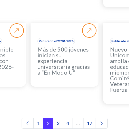
6
Publicado el 22/01/2026
Publicado e
onible
Más de 500 jóvenes
Nuevo 
los
inician su
Unicom
 con
experiencia
amplía 
2026-
universitaria gracias
educaci
a “En Modo U”
miembr
Comité
Veteran
Fuerza
Navegación de entradas
1
2
3
4
…
17