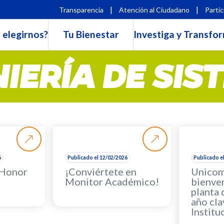
|
|
Transparencia
Atención al Ciudadano
Partic
 elegirnos?
Tu Bienestar
Investiga y Transfo
NIERÍA DE SIS
6
Publicado el 12/02/2026
Publicado e
 Honor
¡Conviértete en
Unicom
Monitor Académico!
bienven
planta 
año cla
Institu