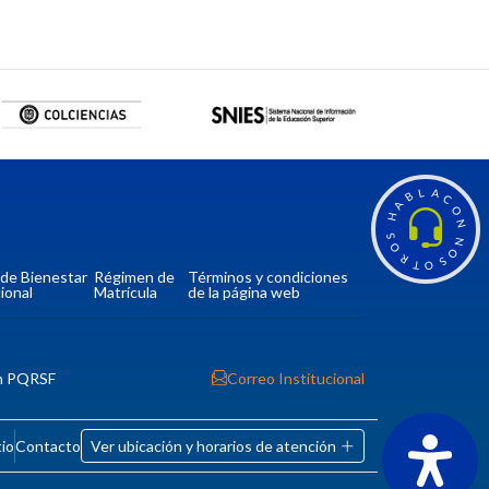
L
A
B
C
A
O
H
N
S
N
O
O
R
S
T
O
a de Bienestar
Régimen de
Términos y condiciones
ional
Matrícula
de la página web
n PQRSF
Correo Institucional
tio
Contacto
Ver ubicación y horarios de atención