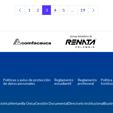
Navegación de entradas
1
2
3
4
5
…
19
Políticas y aviso de protección
Reglamento
Reglamento
Polític
de datos personales
estudiantil
profesoral
Instituc
tórica
Ventanilla Única
Gestión Documental
Directorio institucional
Buzó