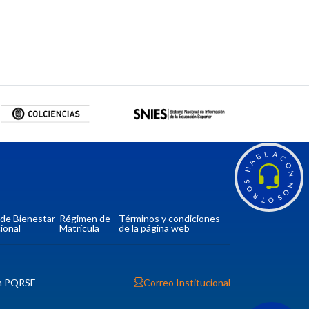
L
A
B
C
A
O
H
N
S
N
O
O
R
S
T
O
a de Bienestar
Régimen de
Términos y condiciones
ional
Matrícula
de la página web
n PQRSF
Correo Institucional