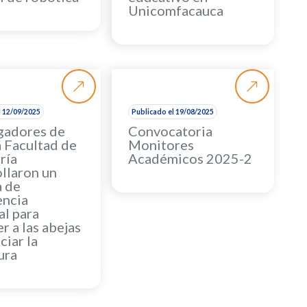
Unicomfacauca
l 12/09/2025
Publicado el 19/08/2025
igadores de
Convocatoria
 Facultad de
Monitores
ría
Académicos 2025-2
llaron un
a de
encia
al para
r a las abejas
ciar la
ura