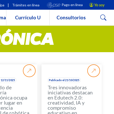
|
Yo soy
Pago en línea
ipa
Trámites en línea
Buscar
rma
Currículo U
Consultorios
RÓNICA
l 12/11/2025
Publicado el 21/10/2025
do de
Tres innovadoras
ría
iniciativas destacan
ónica ocupa
en Edutech 2.0:
er lugar en
creatividad, IA y
encia
compromiso
l de robótica
educativo en