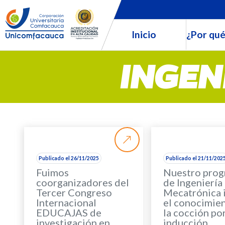
Inicio
¿Por qué
INGEN
Publicado el 26/11/2025
Publicado el 21/11/202
Fuimos
Nuestro pro
coorganizadores del
de Ingeniería
Tercer Congreso
Mecatrónica 
Internacional
el conocimie
EDUCAJAS de
la cocción po
investigación en
inducción