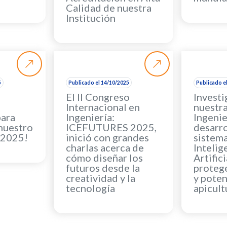
Calidad de nuestra
Institución
5
Publicado el 14/10/2025
Publicado e
El II Congreso
Invest
Internacional en
nuestra
para
Ingeniería:
Ingenie
 nuestro
ICEFUTURES 2025,
desarro
 2025!
inició con grandes
sistem
charlas acerca de
Intelig
cómo diseñar los
Artifici
futuros desde la
protege
creatividad y la
y poten
tecnología
apicult