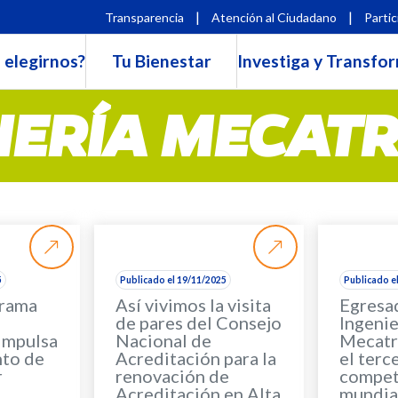
|
|
Transparencia
Atención al Ciudadano
Partic
 elegirnos?
Tu Bienestar
Investiga y Transfo
IERÍA MECAT
5
Publicado el 19/11/2025
Publicado e
grama
Así vivimos la visita
Egresa
de pares del Consejo
Ingenie
impulsa
Nacional de
Mecatr
nto de
Acreditación para la
el terc
r
renovación de
compet
Acreditación en Alta
mundia