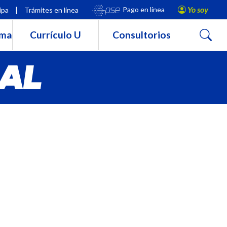
|
Yo soy
Pago en línea
ipa
Trámites en línea
Buscar
rma
Currículo U
Consultorios
IAL