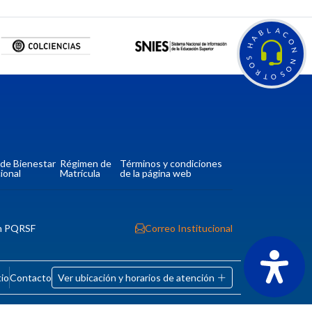
L
A
B
C
A
O
H
N
S
N
O
O
R
S
T
O
a de Bienestar
Régimen de
Términos y condiciones
ional
Matrícula
de la página web
n PQRSF
Correo Institucional
tio
Contacto
Ver ubicación y horarios de atención