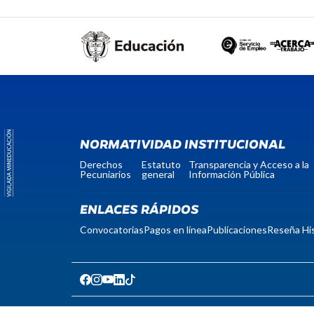
NORMATIVIDAD INSTITUCIONAL
Derechos
Estatuto
Transparencia y Acceso a la
Pecuniarios
general
Información Pública
ENLACES RÁPIDOS
Convocatorias
Pagos en línea
Publicaciones
Reseña His
notificacionesjudiciales@unicomfacauca.edu.co