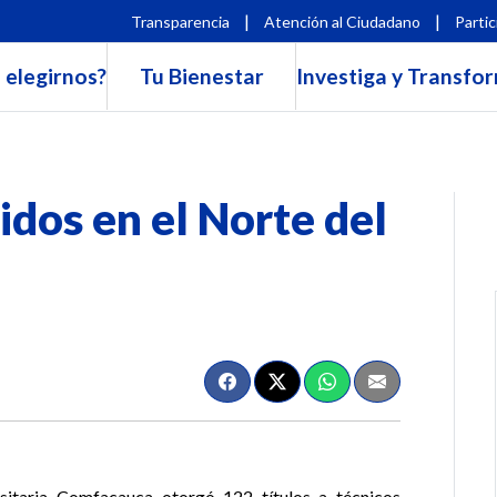
|
|
Transparencia
Atención al Ciudadano
Partic
 elegirnos?
Tu Bienestar
Investiga y Transfo
dos en el Norte del
rsitaria Comfacauca otorgó 122 títulos a técnicos