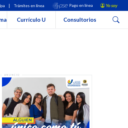
|
Yo soy
Pago en línea
ipa
Trámites en línea
Buscar
rma
Currículo U
Consultorios