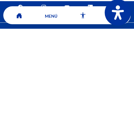
Mapa del sitio
Contacto
Ver ubicación y horarios de atención
MENÚ
CORPORACIÓN UNIVERSITARIA COMFACAUCA - UNICOMFACAUCA
Institución de Educación Superior sujeta a inspección y vigilancia por el
Ministerio de Educación Nacional.
© 2026