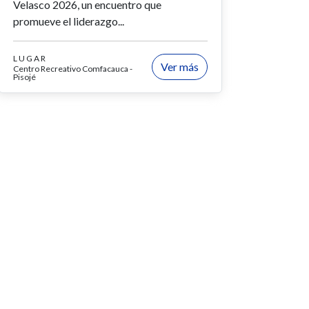
Velasco 2026, un encuentro que
promueve el liderazgo...
LUGAR
Ver más
Centro Recreativo Comfacauca -
Pisojé