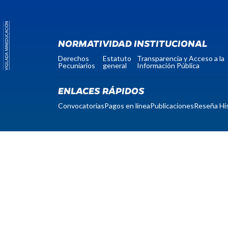
NORMATIVIDAD INSTITUCIONAL
Derechos
Estatuto
Transparencia y Acceso a la
Pecuniarios
general
Información Pública
ENLACES RÁPIDOS
Convocatorias
Pagos en línea
Publicaciones
Reseña His
notificacionesjudiciales@unicomfacauca.edu.co
protecciondedatos@unicomfacauca.edu.co
Código postal: 190001
Nit: 817004535-0
Licencia de funcionamiento: Resolución Nº 597
de 2001