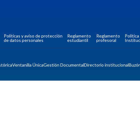
Políticas y aviso de protección
Reglamento
Reglamento
Polític
de datos personales
estudiantil
profesoral
Instituc
tórica
Ventanilla Única
Gestión Documental
Directorio institucional
Buzó
Mapa del si