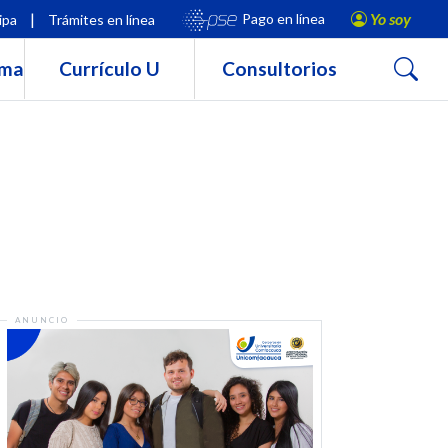
|
Yo soy
Pago en línea
ipa
Trámites en línea
Buscar
rma
Currículo U
Consultorios