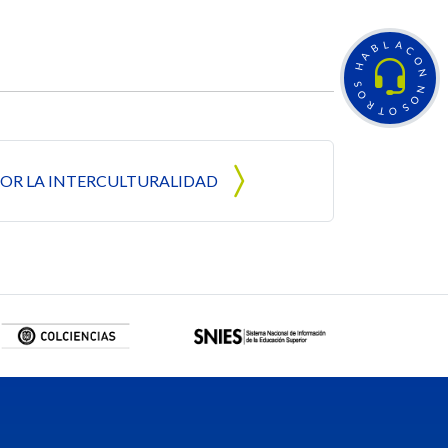
L
A
B
C
A
O
H
N
S
N
O
O
R
S
T
O
OR LA INTERCULTURALIDAD