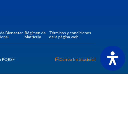
a de Bienestar
Régimen de
Términos y condiciones
ional
Matrícula
de la página web
n PQRSF
Correo Institucional
tio
Contacto
Ver ubicación y horarios de atención
CORPORACIÓN UNIVERSITARIA COMFACAUCA -
UNICOMFACAUCA
Institución de Educación Superior sujeta a inspección y
vigilancia por el Ministerio de Educación Nacional.
© 2026