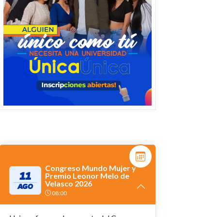
Congreso Mundo Mujer y
11
Premio Leonor Melo de
Velasco 2026
AGO
08:00