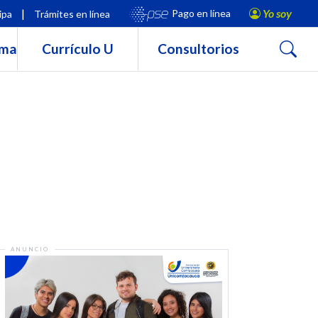
|
Yo soy
Pago en línea
ipa
Trámites en línea
Buscar
rma
Currículo U
Consultorios