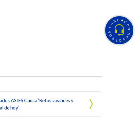
L
A
B
C
A
O
H
N
S
N
O
O
R
S
T
O
ados ASIES Cauca ‘Retos, avances y
al de hoy’