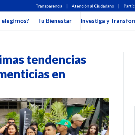
|
|
Transparencia
Atención al Ciudadano
Partic
 elegirnos?
Tu Bienestar
Investiga y Transfo
timas tendencias
imenticias en