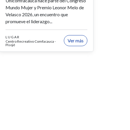
Unicomfacauca hace parte del Congreso
Mundo Mujer y Premio Leonor Melo de
Velasco 2026, un encuentro que
promueve el liderazgo...
LUGAR
Ver más
Centro Recreativo Comfacauca -
Pisojé