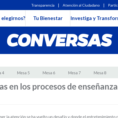
|
|
Transparencia
Atención al Ciudadano
Partic
 elegirnos?
Tu Bienestar
Investiga y Transfo
CONVERSAS
 4
Mesa 5
Mesa 6
Mesa 7
Mesa 8
as en los procesos de enseñanza
r la atención se ha vuelto un desafío y donde el entretenimiento p