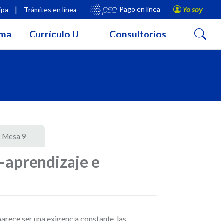
|
Yo soy
Pago en línea
ipa
Trámites en línea
Buscar
rma
Currículo U
Consultorios
Mesa 9
-aprendizaje e
arece ser una exigencia constante, las