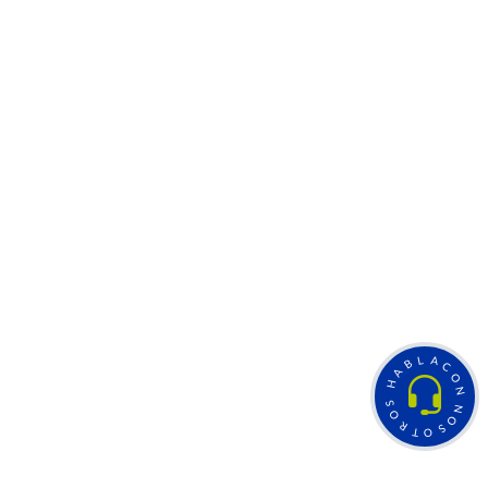
L
A
B
C
A
O
H
N
S
N
O
O
R
S
T
O