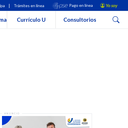
|
Yo soy
Pago en línea
ipa
Trámites en línea
Buscar
rma
Currículo U
Consultorios