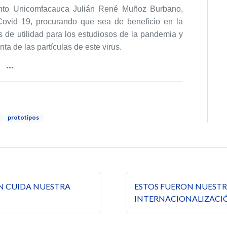
lento Unicomfacauca Julián René Muñoz Burbano,
 Covid 19, procurando que sea de beneficio en la
os de utilidad para los estudiosos de la pandemia y
ta de las partículas de este virus.
prototipos
s
EN CUIDA NUESTRA
ESTOS FUERON NUESTR
INTERNACIONALIZACI