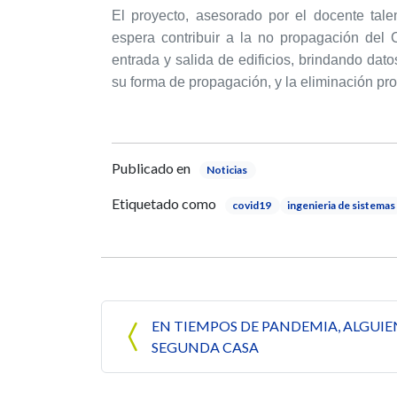
El proyecto, asesorado por el docente ta
espera contribuir a la no propagación del
entrada y salida de edificios, brindando dat
su forma de propagación, y la eliminación pron
Publicado en
Noticias
Etiquetado como
covid19
ingenieria de sistemas
Navegación de entrada
EN TIEMPOS DE PANDEMIA, ALGUI
SEGUNDA CASA