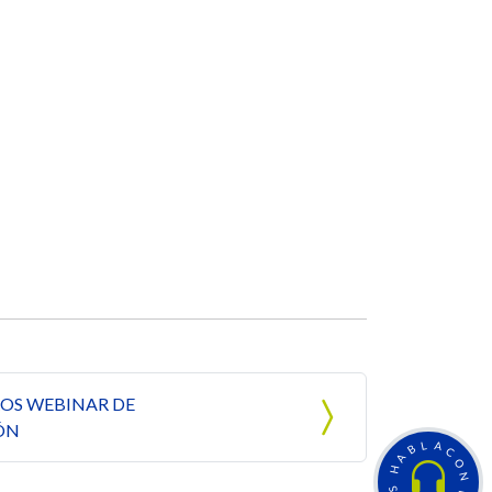
OS WEBINAR DE
ÓN
L
A
B
C
A
O
H
N
S