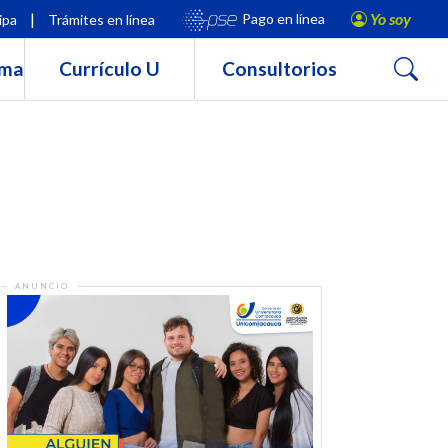
|
Yo soy
Pago en línea
ipa
Trámites en línea
Buscar
rma
Currículo U
Consultorios