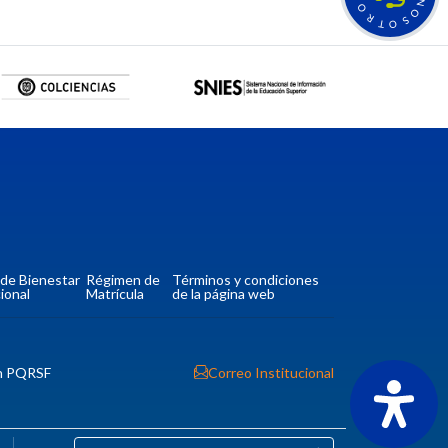
N
O
O
R
S
T
O
a de Bienestar
Régimen de
Términos y condiciones
ional
Matrícula
de la página web
n PQRSF
Correo Institucional