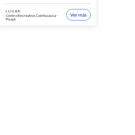
LUGAR
Ver más
Centro Recreativo Comfacauca -
Pisojé