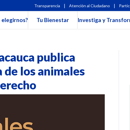
|
|
Transparencia
Atención al Ciudadano
Partic
 elegirnos?
Tu Bienestar
Investiga y Transfo
cauca publica
a de los animales
derecho