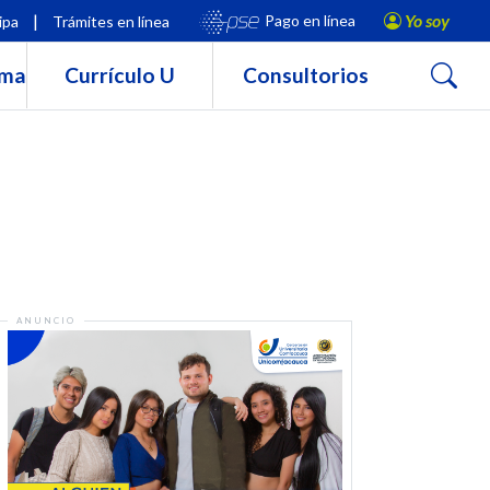
|
Yo soy
Pago en línea
ipa
Trámites en línea
Buscar
rma
Currículo U
Consultorios