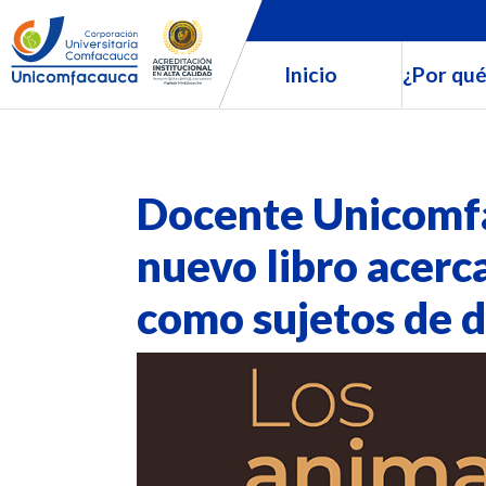
Inicio
¿Por qué
Docente Unicomfa
nuevo libro acerc
como sujetos de 