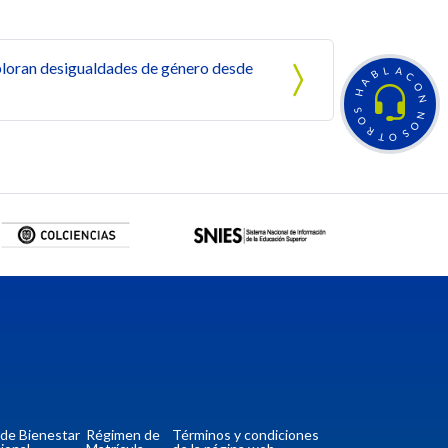
loran desigualdades de género desde
L
A
B
C
A
O
H
N
S
N
O
O
R
S
T
O
a de Bienestar
Régimen de
Términos y condiciones