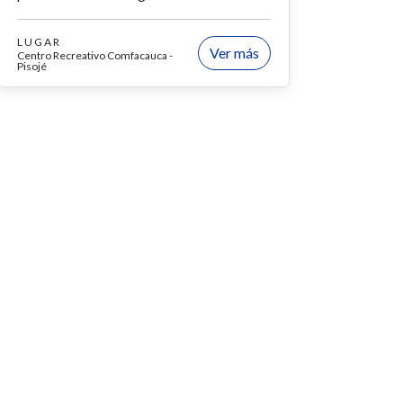
LUGAR
Ver más
Centro Recreativo Comfacauca -
Pisojé