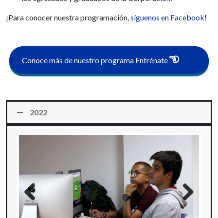
¡Para conocer nuestra programación,
síguenos en Facebook
!
Conoce más de nuestro programa Entrénate
2022
Previous
Next