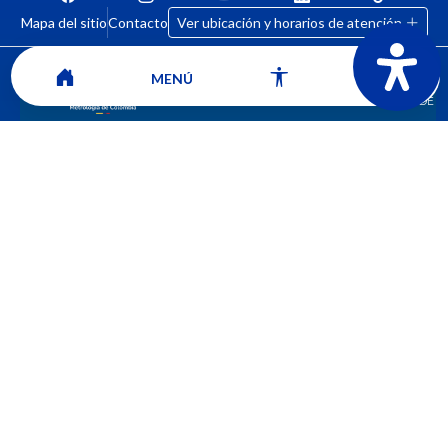
Mapa del sitio
Contacto
Ver ubicación y horarios de atención
MENÚ
CORPORACIÓN UNIVERSITARIA COMFACAUCA - UNICOMFACAUCA
Institución de Educación Superior sujeta a inspección y vigilancia por el
Ministerio de Educación Nacional.
© 2026