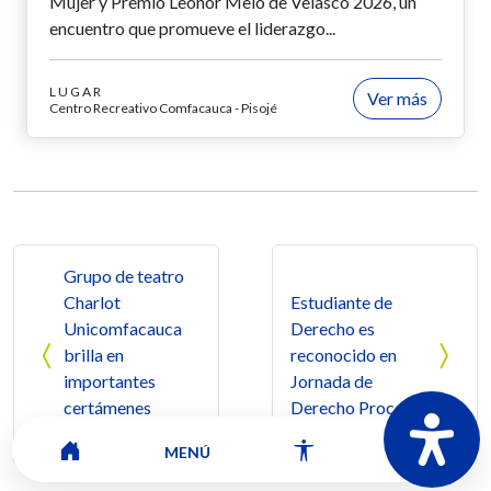
Mujer y Premio Leonor Melo de Velasco 2026, un
encuentro que promueve el liderazgo...
LUGAR
Ver más
Centro Recreativo Comfacauca - Pisojé
Navegación de entradas
Grupo de teatro
Charlot
Estudiante de
Unicomfacauca
Derecho es
brilla en
reconocido en
importantes
Jornada de
certámenes
Derecho Procesal
teatrales
MENÚ