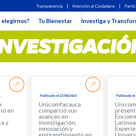
|
|
Transparencia
Atención al Ciudadano
Partic
 elegirnos?
Tu Bienestar
Investiga y Transfo
INVESTIGACIÓ
6
Publicado el 22/06/2026
Publicado el
n
Unicomfacauca
Unicom
ió en
compartió sus
present
avances en
Encuen
a y
investigación,
Latinoa
a
innovación y
Experie
emprendimiento en
Univers