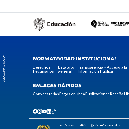
NORMATIVIDAD INSTITUCIONAL
Derechos
Estatuto
Transparencia y Acceso a la
Pecuniarios
general
Información Pública
ENLACES RÁPIDOS
Convocatorias
Pagos en línea
Publicaciones
Reseña His
notificacionesjudiciales@unicomfacauca.edu.co