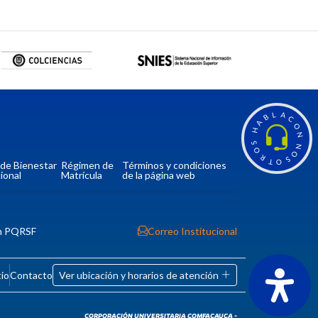
L
A
B
C
A
O
H
N
S
N
O
O
R
S
T
O
a de Bienestar
Régimen de
Términos y condiciones
ional
Matrícula
de la página web
n PQRSF
Correo Institucional
tio
Contacto
Ver ubicación y horarios de atención
CORPORACIÓN UNIVERSITARIA COMFACAUCA -