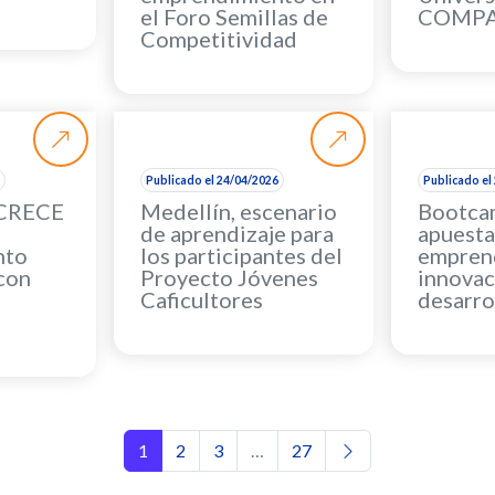
el Foro Semillas de
COMP
Competitividad
6
Publicado el 24/04/2026
Publicado el
 CRECE
Medellín, escenario
Bootca
de aprendizaje para
apuesta
nto
los participantes del
emprend
 con
Proyecto Jóvenes
innovac
Caficultores
desarro
Navegación de entrada
1
2
3
…
27