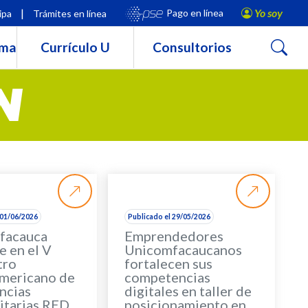
|
Yo soy
Pago en línea
ipa
Trámites en línea
Buscar
rma
Currículo U
Consultorios
N
 01/06/2026
Publicado el 29/05/2026
facauca
Emprendedores
e en el V
Unicomfacaucanos
tro
fortalecen sus
mericano de
competencias
ncias
digitales en taller de
itarias RED
posicionamiento en