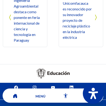
Ingeniería
Unicomfacauca
Agroambiental
es reconocido por
destaca como
su innovador
ponente en feria
proyecto de
internacional de
reciclaje plástico
ciencia y
en la industria
tecnología en
eléctrica
Paraguay
Mapa del sitio
Contacto
Ver ubicación y horarios de atención
MENÚ