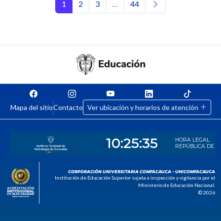
Navegación de entradas
1
2
3
…
44
Mapa del sitio
Contacto
Ver ubicación y horarios de atención
CORPORACIÓN UNIVERSITARIA COMFACAUCA - UNICOMFACAUCA
Institución de Educación Superior sujeta a inspección y vigilancia por el
Ministerio de Educación Nacional.
© 2026