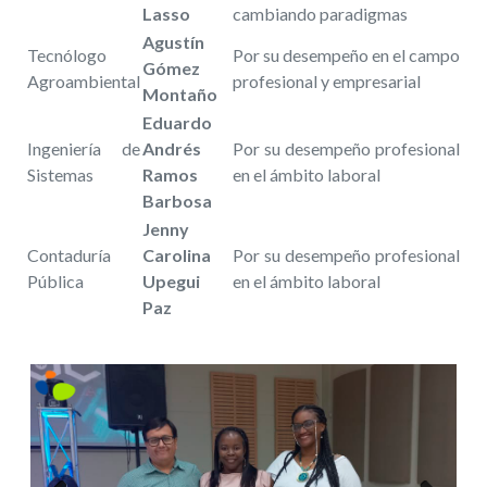
Lasso
cambiando paradigmas
Agustín
Tecnólogo
Por su desempeño en el campo
Gómez
Agroambiental
profesional y empresarial
Montaño
Eduardo
Ingeniería de
Andrés
Por su desempeño profesional
Sistemas
Ramos
en el ámbito laboral
Barbosa
Jenny
Contaduría
Carolina
Por su desempeño profesional
Pública
Upegui
en el ámbito laboral
Paz