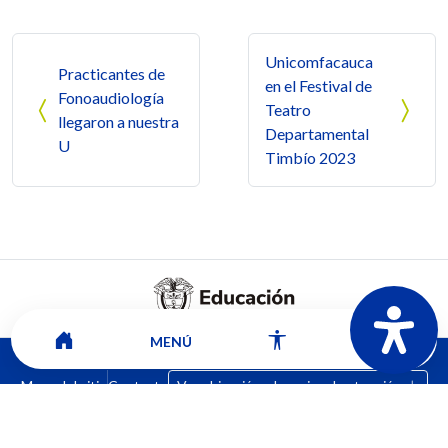
Navegación de entradas
Unicomfacauca
Practicantes de
en el Festival de
Fonoaudiología
Teatro
llegaron a nuestra
Departamental
U
Timbío 2023
MENÚ
Mapa del sitio
Contacto
Ver ubicación y horarios de atención