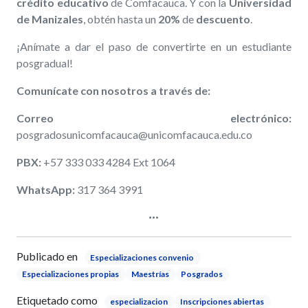
crédito educativo
de Comfacauca. Y con la
Universidad
de Manizales
, obtén hasta un
20%
de
descuento
.
¡Anímate a dar el paso de convertirte en un estudiante
posgradual!
Comunícate con nosotros a través de:
Correo electrónico:
posgradosunicomfacauca@unicomfacauca.edu.co
PBX:
+57 333 033 4284 Ext 1064
WhatsApp:
317 364 3991
Publicado en
​​​​​​​Especializaciones convenio
Especializaciones propias
Maestrías
Posgrados
Etiquetado como
especializacion
Inscripciones abiertas