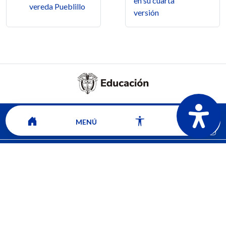
en su cuarta
vereda Pueblillo
versión
MENÚ
Mapa del sitio
Contacto
Ver ubicación y horarios de atención
CORPORACIÓN UNIVERSITARIA COMFACAUCA - UNICOMFACAUCA
Institución de Educación Superior sujeta a inspección y vigilancia por el
Ministerio de Educación Nacional.
© 2026