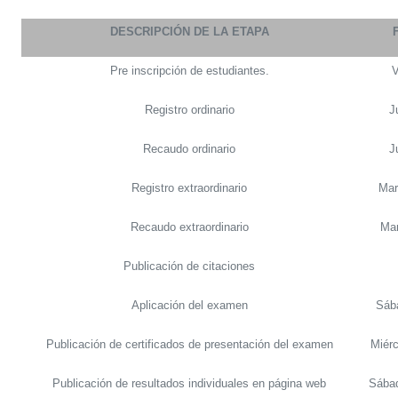
DESCRIPCIÓN DE LA ETAPA
Pre inscripción de estudiantes.
V
Registro ordinario
J
Recaudo ordinario
J
Registro extraordinario
Mar
Recaudo extraordinario
Mar
Publicación de citaciones
Aplicación del examen
Sábado
Publicación de certificados de presentación del examen
Miérc
Publicación de resultados individuales en
página web
Sábado