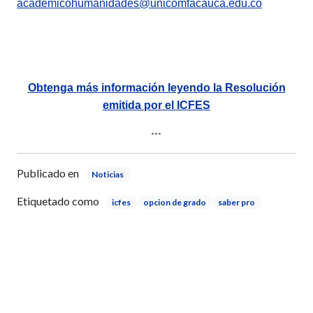
academicohumanidades@unicomfacauca.edu.co
Obtenga más información leyendo la Resolución
emitida por el ICFES
Publicado en
Noticias
Etiquetado como
icfes
opcion de grado
saber pro