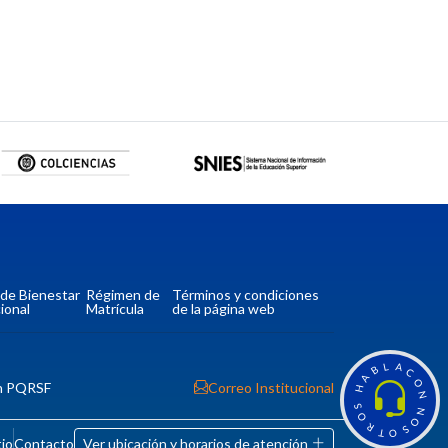
a de Bienestar
Régimen de
Términos y condiciones
ional
Matrícula
de la página web
L
A
B
C
A
O
n PQRSF
Correo Institucional
H
N
S
N
O
O
R
S
T
O
tio
Contacto
Ver ubicación y horarios de atención