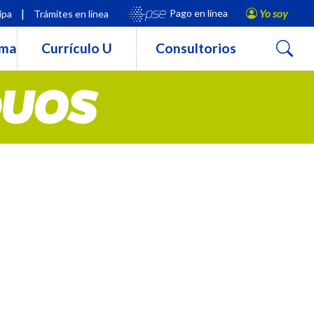
|
Yo soy
Pago en línea
ipa
Trámites en línea
Buscar
rma
Currículo U
Consultorios
DUOS