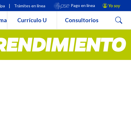
|
Yo soy
Pago en línea
ipa
Trámites en línea
Buscar
rma
Currículo U
Consultorios
RENDIMIENTO