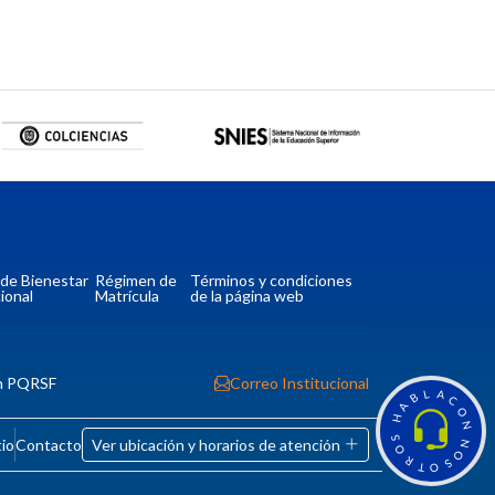
a de Bienestar
Régimen de
Términos y condiciones
ional
Matrícula
de la página web
n PQRSF
Correo Institucional
L
A
B
C
A
O
H
N
S
tio
Contacto
Ver ubicación y horarios de atención
N
O
O
R
S
T
O