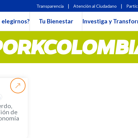
|
|
Transparencia
Atención al Ciudadano
Partic
 elegirnos?
Tu Bienestar
Investiga y Transfo
PORKCOLOMBI
1
erdo,
ión de
ronomía