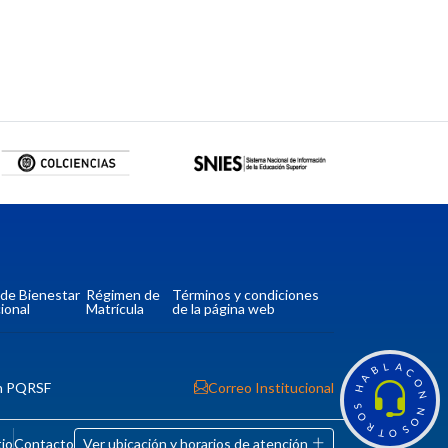
a de Bienestar
Régimen de
Términos y condiciones
ional
Matrícula
de la página web
L
A
B
C
A
O
n PQRSF
Correo Institucional
H
N
S
N
O
O
R
S
T
O
tio
Contacto
Ver ubicación y horarios de atención