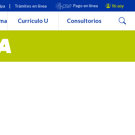
|
Yo soy
Pago en línea
ipa
Trámites en línea
Buscar
rma
Currículo U
Consultorios
A