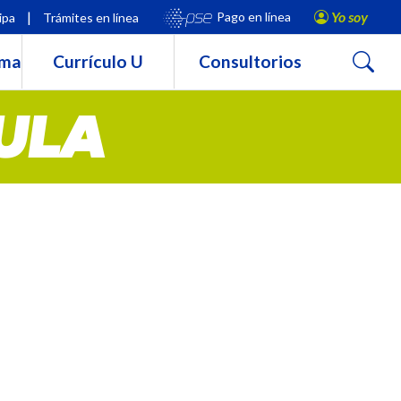
|
Yo soy
Pago en línea
ipa
Trámites en línea
Buscar
rma
Currículo U
Consultorios
ULA