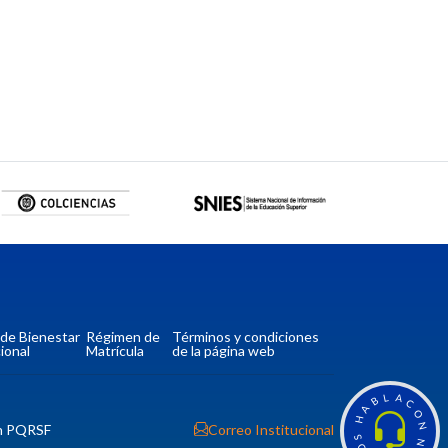
a de Bienestar
Régimen de
Términos y condiciones
ional
Matrícula
de la página web
L
A
B
C
A
O
H
n PQRSF
Correo Institucional
N
S
N