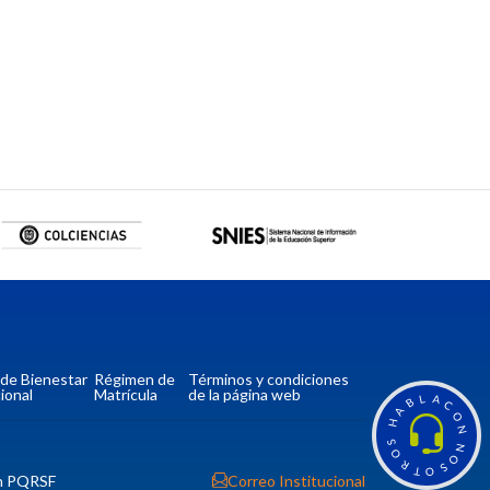
a de Bienestar
Régimen de
Términos y condiciones
ional
Matrícula
de la página web
L
A
B
C
A
O
H
N
S
N
O
O
R
S
T
O
n PQRSF
Correo Institucional