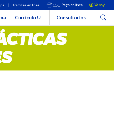
|
Yo soy
Pago en línea
ipa
Trámites en línea
Buscar
rma
Currículo U
Consultorios
ÁCTICAS
ES