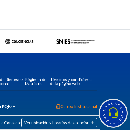
a de Bienestar
Régimen de
Términos y condiciones
ional
Matrícula
de la página web
L
A
B
C
n PQRSF
Correo Institucional
A
O
H
N
S
N
O
O
R
tio
Contacto
Ver ubicación y horarios de atención
S
T
O