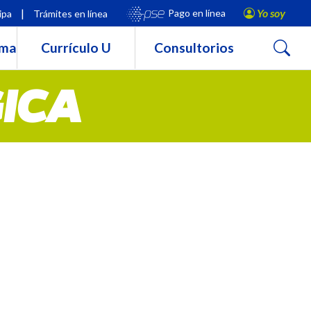
|
Yo soy
Pago en línea
ipa
Trámites en línea
Buscar
rma
Currículo U
Consultorios
ICA