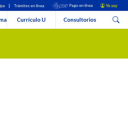
|
Yo soy
Pago en línea
ipa
Trámites en línea
Buscar
rma
Currículo U
Consultorios