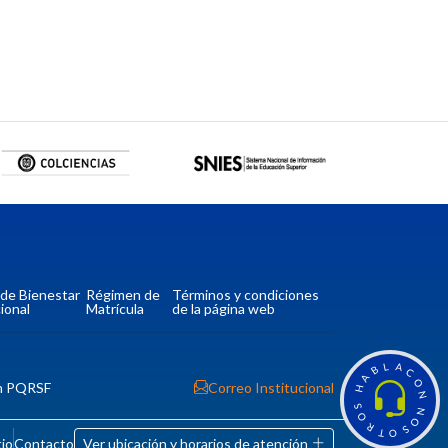
a de Bienestar
Régimen de
Términos y condiciones
ional
Matrícula
de la página web
L
A
B
C
A
O
n PQRSF
Correo Institucional
H
N
S
N
O
O
R
S
T
O
tio
Contacto
Ver ubicación y horarios de atención