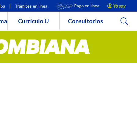
|
Yo soy
Pago en línea
ipa
Trámites en línea
Buscar
rma
Currículo U
Consultorios
LOMBIANA