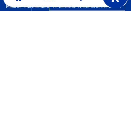
Mapa del sitio
Contacto
Ver ubicación y horarios de atención
CORPORACIÓN UNIVERSITARIA COMFACAUCA - UNICOMFACAUCA
Institución de Educación Superior sujeta a inspección y vigilancia por el
Ministerio de Educación Nacional.
© 2026